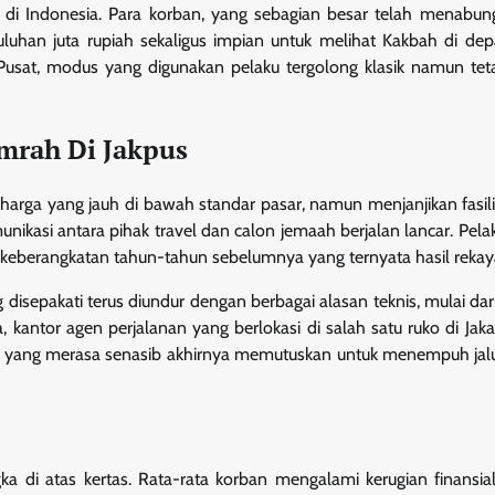
h di Indonesia. Para korban, yang sebagian besar telah menabu
uluhan juta rupiah sekaligus impian untuk melihat Kakbah di de
Pusat, modus yang digunakan pelaku tergolong klasik namun teta
Umrah Di Jakpus
arga yang jauh di bawah standar pasar, namun menjanjikan fasili
nikasi antara pihak travel dan calon jemaah berjalan lancar. Pela
 keberangkatan tahun-tahun sebelumnya yang ternyata hasil rekay
isepakati terus diundur dengan berbagai alasan teknis, mulai dar
kantor agen perjalanan yang berlokasi di salah satu ruko di Jaka
ban yang merasa senasib akhirnya memutuskan untuk menempuh ja
ka di atas kertas. Rata-rata korban mengalami kerugian finansial