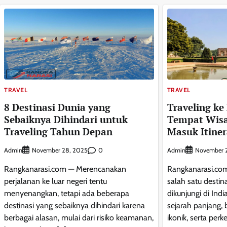
TRAVEL
TRAVEL
8 Destinasi Dunia yang
Traveling ke 
Sebaiknya Dihindari untuk
Tempat Wisa
Traveling Tahun Depan
Masuk Itiner
Admin
0
Admin
November 28, 2025
November 
Rangkanarasi.com — Merencanakan
Rangkanarasi.co
perjalanan ke luar negeri tentu
salah satu destin
menyenangkan, tetapi ada beberapa
dikunjungi di Ind
destinasi yang sebaiknya dihindari karena
sejarah panjang, 
berbagai alasan, mulai dari risiko keamanan,
ikonik, serta per