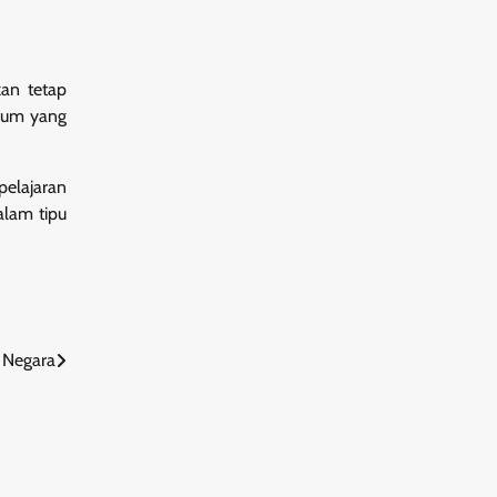
kan tetap
knum yang
pelajaran
alam tipu
i Negara