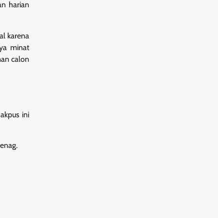
an harian
al karena
ya minat
man calon
akpus ini
menag.