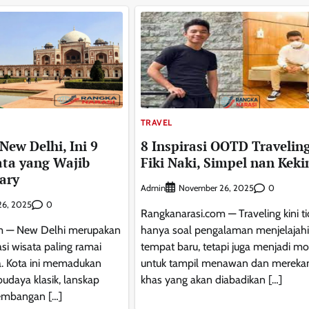
TRAVEL
New Delhi, Ini 9
8 Inspirasi OOTD Traveling
ta yang Wajib
Fiki Naki, Simpel nan Keki
ary
Admin
0
November 26, 2025
0
26, 2025
Rangkanarasi.com — Traveling kini t
m — New Delhi merupakan
hanya soal pengalaman menjelajahi
asi wisata paling ramai
tempat baru, tetapi juga menjadi 
ia. Kota ini memadukan
untuk tampil menawan dan mereka
budaya klasik, lanskap
khas yang akan diabadikan […]
kembangan […]