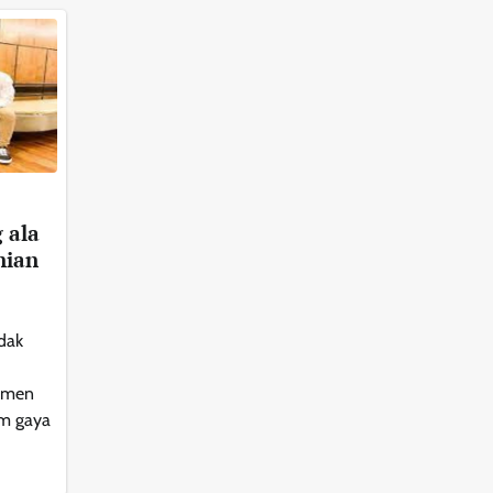
 ala
nian
idak
momen
m gaya