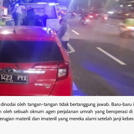
dinodai oleh tangan-tangan tidak bertanggung jawab. Baru-baru in
an oleh sebuah oknum agen perjalanan umrah yang beroperasi d
ugian materiil dan imateriil yang mereka alami setelah janji kebe