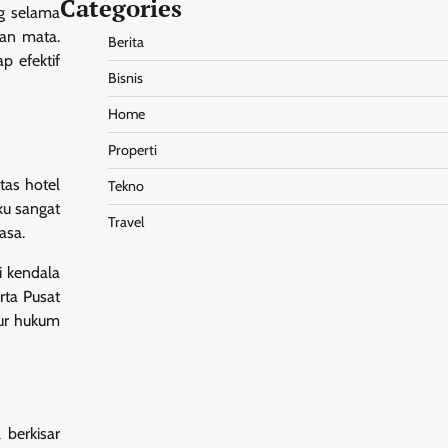
Categories
ng selama
pan mata.
Berita
p efektif
Bisnis
Home
Properti
tas hotel
Tekno
ku sangat
Travel
asa.
i kendala
rta Pusat
lur hukum
 berkisar