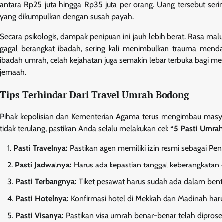
antara Rp25 juta hingga Rp35 juta per orang. Uang tersebut serin
yang dikumpulkan dengan susah payah.
Secara psikologis, dampak penipuan ini jauh lebih berat. Rasa malu
gagal berangkat ibadah, sering kali menimbulkan trauma mend
ibadah umrah, celah kejahatan juga semakin lebar terbuka bagi
jemaah.
Tips Terhindar Dari Travel Umrah Bodong
Pihak kepolisian dan Kementerian Agama terus mengimbau masyara
tidak terulang, pastikan Anda selalu melakukan cek
“5 Pasti Umra
Pasti Travelnya:
Pastikan agen memiliki izin resmi sebagai Pe
Pasti Jadwalnya:
Harus ada kepastian tanggal keberangkatan 
Pasti Terbangnya:
Tiket pesawat harus sudah ada dalam bent
Pasti Hotelnya:
Konfirmasi hotel di Mekkah dan Madinah haru
Pasti Visanya:
Pastikan visa umrah benar-benar telah diprose