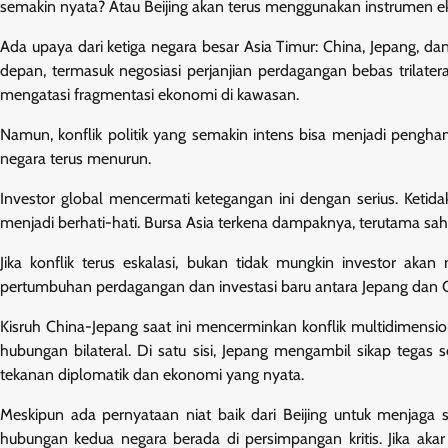
semakin nyata? Atau Beijing akan terus menggunakan instrumen ek
Ada upaya dari ketiga negara besar Asia Timur: China, Jepang, 
depan, termasuk negosiasi perjanjian perdagangan bebas trilate
mengatasi fragmentasi ekonomi di kawasan.
Namun, konflik politik yang semakin intens bisa menjadi pengha
negara terus menurun.
Investor global mencermati ketegangan ini dengan serius. Ketid
menjadi berhati-hati. Bursa Asia terkena dampaknya, terutama sa
Jika konflik terus eskalasi, bukan tidak mungkin investor ak
pertumbuhan perdagangan dan investasi baru antara Jepang dan C
Kisruh China-Jepang saat ini mencerminkan konflik multidimensio
hubungan bilateral. Di satu sisi, Jepang mengambil sikap tegas
tekanan diplomatik dan ekonomi yang nyata.
Meskipun ada pernyataan niat baik dari Beijing untuk menjaga s
hubungan kedua negara berada di persimpangan kritis. Jika akar