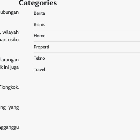
Categories
 hubungan
Berita
Bisnis
, wilayah
Home
an risiko
Properti
Tekno
 larangan
 ini juga
Travel
Tiongkok.
pang yang
engganggu