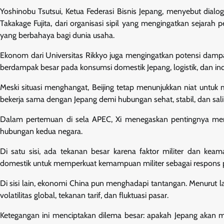
Yoshinobu Tsutsui, Ketua Federasi Bisnis Jepang, menyebut dialo
Takakage Fujita, dari organisasi sipil yang mengingatkan sejara
yang berbahaya bagi dunia usaha.
Ekonom dari Universitas Rikkyo juga mengingatkan potensi dampak
berdampak besar pada konsumsi domestik Jepang, logistik, dan ind
Meski situasi menghangat, Beijing tetap menunjukkan niat untuk m
bekerja sama dengan Jepang demi hubungan sehat, stabil, dan sal
Dalam pertemuan di sela APEC, Xi menegaskan pentingnya memp
hubungan kedua negara.
Di satu sisi, ada tekanan besar karena faktor militer dan ke
domestik untuk memperkuat kemampuan militer sebagai respons po
Di sisi lain, ekonomi China pun menghadapi tantangan. Menurut
volatilitas global, tekanan tarif, dan fluktuasi pasar.
Ketegangan ini menciptakan dilema besar: apakah Jepang akan m