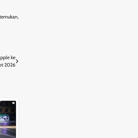
itemukan,
pple ke
lot 2026