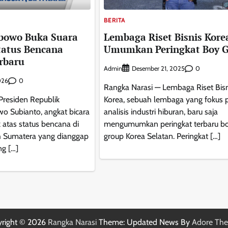
BERITA
abowo Buka Suara
Lembaga Riset Bisnis Kore
Status Bencana
Umumkan Peringkat Boy 
rbaru
Admin
0
Desember 21, 2025
0
2026
Rangka Narasi — Lembaga Riset Bisn
Presiden Republik
Korea, sebuah lembaga yang fokus 
wo Subianto, angkat bicara
analisis industri hiburan, baru saja
ik atas status bencana di
mengumumkan peringkat terbaru b
h Sumatera yang dianggap
group Korea Selatan. Peringkat […]
ng […]
right © 2026
Rangka Narasi
Theme: Updated News By
Adore Th