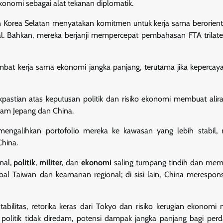
onomi sebagai alat tekanan diplomatik.
dan Korea Selatan menyatakan komitmen untuk kerja sama berorien
ral. Bahkan, mereka berjanji mempercepat pembahasan FTA trilate
mbat kerja sama ekonomi jangka panjang, terutama jika kepercay
akpastian atas keputusan politik dan risiko ekonomi membuat ali
ham Jepang dan China.
an mengalihkan portofolio mereka ke kawasan yang lebih stabil
hina.
nal,
politik
,
militer
, dan
ekonomi
saling tumpang tindih dan mem
 soal Taiwan dan keamanan regional; di sisi lain, China merespo
tabilitas, retorika keras dari Tokyo dan risiko kerugian ekonom
 politik tidak diredam, potensi dampak jangka panjang bagi per