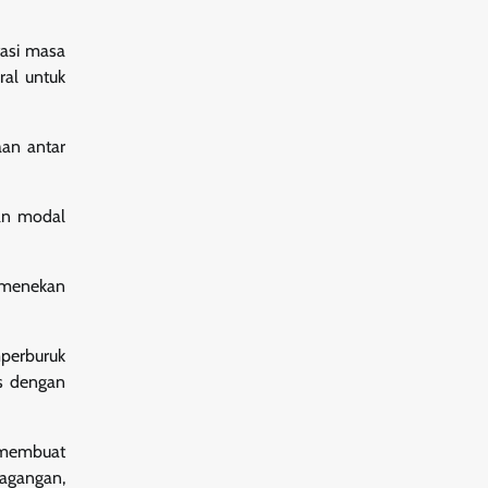
tasi masa
ral untuk
aan antar
ran modal
, menekan
perburuk
ns dengan
i membuat
dagangan,