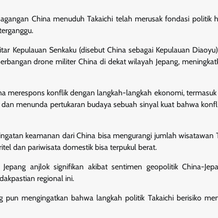
erdagangan China menuduh Takaichi telah merusak fondasi politik
terganggu.
itar Kepulauan Senkaku (disebut China sebagai Kepulauan Diaoyu)
erbangan drone militer China di dekat wilayah Jepang, meningkatk
ina merespons konflik dengan langkah-langkah ekonomi, termasuk
 dan menunda pertukaran budaya sebuah sinyal kuat bahwa konflik
eringatan keamanan dari China bisa mengurangi jumlah wisatawan 
itel dan pariwisata domestik bisa terpukul berat.
 Jepang anjlok signifikan akibat sentimen geopolitik China-Je
kpastian regional ini.
g pun mengingatkan bahwa langkah politik Takaichi berisiko m