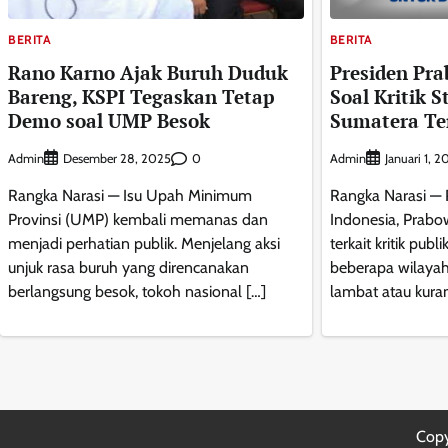
BERITA
BERITA
Rano Karno Ajak Buruh Duduk
Presiden Pr
Bareng, KSPI Tegaskan Tetap
Soal Kritik 
Demo soal UMP Besok
Sumatera Te
Admin
0
Admin
Desember 28, 2025
Januari 1, 
Rangka Narasi — Isu Upah Minimum
Rangka Narasi — 
Provinsi (UMP) kembali memanas dan
Indonesia, Prabo
menjadi perhatian publik. Menjelang aksi
terkait kritik publ
unjuk rasa buruh yang direncanakan
beberapa wilaya
berlangsung besok, tokoh nasional […]
lambat atau kura
Copy