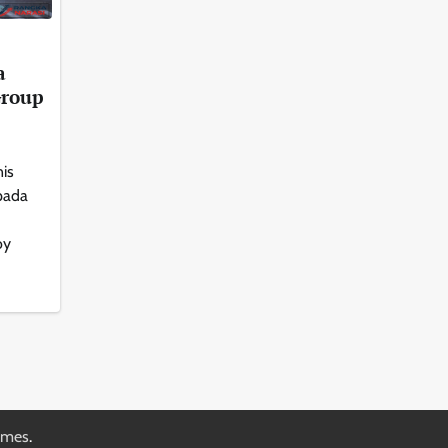
a
Group
is
pada
oy
emes
.