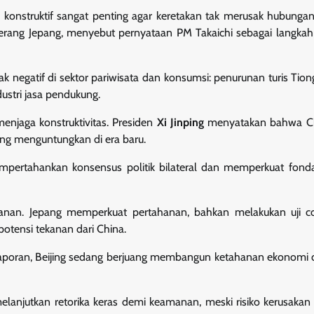
g konstruktif sangat penting agar keretakan tak merusak hubunga
h perang Jepang, menyebut pernyataan PM Takaichi sebagai langka
 negatif di sektor pariwisata dan konsumsi: penurunan turis Tion
ustri jasa pendukung.
enjaga konstruktivitas. Presiden
Xi Jinping
menyatakan bahwa Ch
ing menguntungkan di era baru.
ertahankan konsensus politik bilateral dan memperkuat fondas
amanan. Jepang memperkuat pertahanan, bahkan melakukan uji c
tensi tekanan dari China.
 laporan, Beijing sedang berjuang membangun ketahanan ekonomi 
elanjutkan retorika keras demi keamanan, meski risiko kerusaka