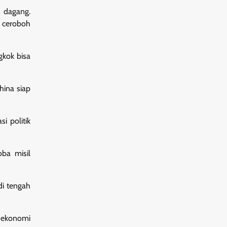
n dagang.
h ceroboh
gkok bisa
ina siap
i politik
oba misil
di tengah
n ekonomi