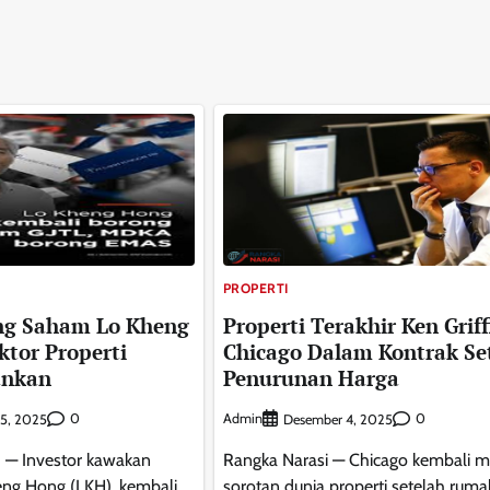
PROPERTI
ng Saham Lo Kheng
Properti Terakhir Ken Griff
ktor Properti
Chicago Dalam Kontrak Se
ankan
Penurunan Harga
0
Admin
0
5, 2025
Desember 4, 2025
— Investor kawakan
Rangka Narasi — Chicago kembali m
eng Hong (LKH), kembali
sorotan dunia properti setelah ruma