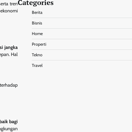
Categories
erta tren
 ekonomi
Berita
Bisnis
Home
Properti
si jangka
epan. Hal
Tekno
Travel
 terhadap
aik bagi
ingkungan