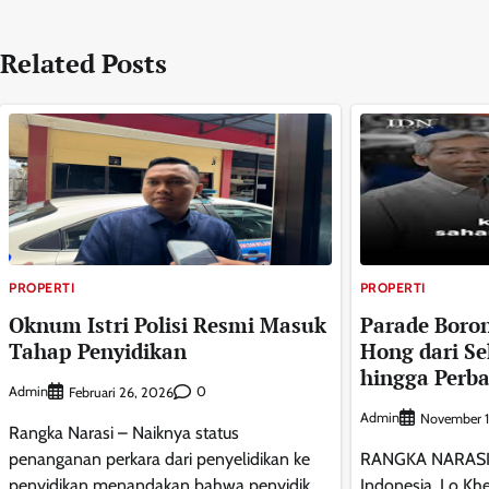
pos
Related Posts
PROPERTI
PROPERTI
Oknum Istri Polisi Resmi Masuk
Parade Boro
Tahap Penyidikan
Hong dari Se
hingga Perb
Admin
0
Februari 26, 2026
Admin
November 1
Rangka Narasi – Naiknya status
penanganan perkara dari penyelidikan ke
RANGKA NARASI 
penyidikan menandakan bahwa penyidik
Indonesia, Lo Kh