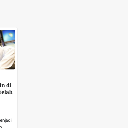
in di
telah
enjadi
h