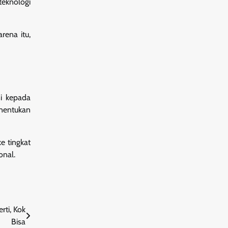
teknologi
rena itu,
i kepada
enentukan
e tingkat
onal.
ti, Kok
Bisa