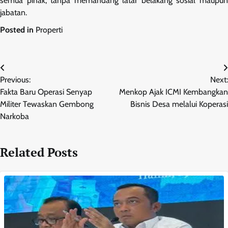
semua pihak, tanpa memandang latar belakang sosial maupun
jabatan.
Posted in
Properti
Navigasi
Previous:
Next:
pos
Fakta Baru Operasi Senyap
Menkop Ajak ICMI Kembangkan
Militer Tewaskan Gembong
Bisnis Desa melalui Koperasi
Narkoba
Related Posts