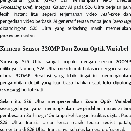
pengolahan grafis (GPU) dan kemampuan NPU (
Neural
Processing Unit
). Integrasi Galaxy AI pada S26 Ultra berjalan jauh
lebih instan; fitur seperti terjemahan video
real-time
dan
pengeditan video berbasis AI generatif terasa tanpa jeda (
zero lag
dibandingkan S25 Ultra yang terkadang masih memerlukan
proses pemuatan.
Kamera Sensor 320MP Dan Zoom Optik Variabel
Samsung S25 Ultra sangat populer dengan sensor 200MP
miliknya. Namun, S26 Ultra mendobrak batasan dengan sensor
utama
320MP
. Resolusi yang lebih tinggi ini memungkinka
pengambilan detail yang luar biasa bahkan saat foto dipotong
(
cropping
) berkali-kali.
Selain itu, S26 Ultra memperkenalkan
Zoom Optik Variabe
sesungguhnya, yang memungkinkan perpindahan mulus antara
pembesaran 3x hingga 10x tanpa kehilangan kualitas digital. Pada
S25 Ultra, transisi antar lensa masih terasa sedikit patah,
sementara di S26 Ultra, transisinya sehalus kamera profesional.