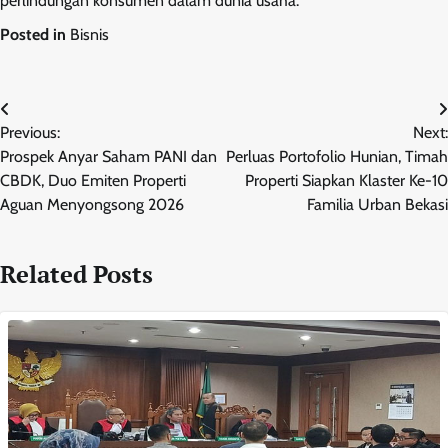
perlindungan konsumen dalam dunia usaha.
Posted in
Bisnis
Navigasi
Previous:
Next:
pos
Prospek Anyar Saham PANI dan
Perluas Portofolio Hunian, Timah
CBDK, Duo Emiten Properti
Properti Siapkan Klaster Ke-10
Aguan Menyongsong 2026
Familia Urban Bekasi
Related Posts