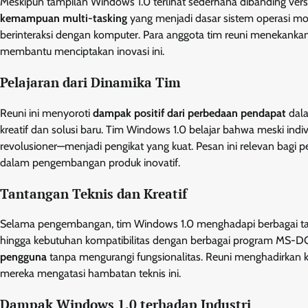
Meskipun tampilan Windows 1.0 terlihat sederhana dibanding ver
kemampuan multi-tasking
yang menjadi dasar sistem operasi mod
berinteraksi dengan komputer. Para anggota tim reuni menekank
membantu menciptakan inovasi ini.
Pelajaran dari Dinamika Tim
Reuni ini menyoroti
dampak positif dari perbedaan pendapat
dala
kreatif dan solusi baru. Tim Windows 1.0 belajar bahwa meski ind
revolusioner—menjadi pengikat yang kuat. Pesan ini relevan bagi
dalam pengembangan produk inovatif.
Tantangan Teknis dan Kreatif
Selama pengembangan, tim Windows 1.0 menghadapi berbagai ta
hingga kebutuhan kompatibilitas dengan berbagai program MS-
pengguna
tanpa mengurangi fungsionalitas. Reuni menghadirkan
mereka mengatasi hambatan teknis ini.
Dampak Windows 1.0 terhadap Industri