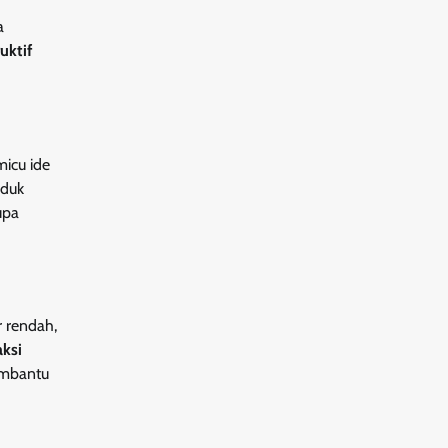
a
uktif
micu ide
oduk
upa
ar rendah,
ksi
embantu