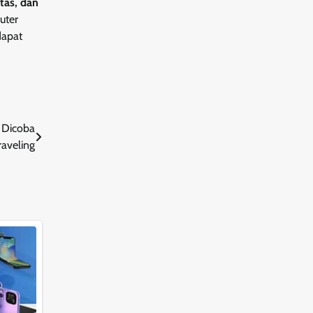
itas, dan
uter
dapat
 Dicoba
raveling