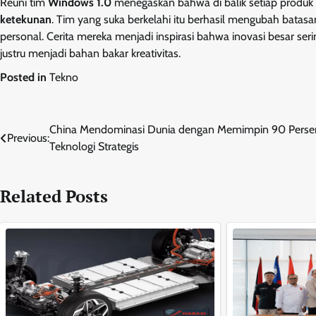
Reuni tim
Windows 1.0
menegaskan bahwa di balik setiap produk
ketekunan
. Tim yang suka berkelahi itu berhasil mengubah batas
personal. Cerita mereka menjadi inspirasi bahwa inovasi besar se
justru menjadi bahan bakar kreativitas.
Posted in
Tekno
Navigasi
China Mendominasi Dunia dengan Memimpin 90 Perse
Previous:
Teknologi Strategis
pos
Related Posts