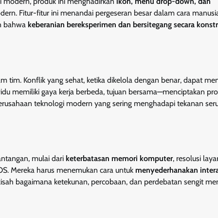
si modern, produk ini menghadirkan
ikon, menu drop-down, dan
ern. Fitur-fitur ini menandai pergeseran besar dalam cara manusi
an bahwa
keberanian bereksperimen dan bersitegang secara konstr
m tim. Konflik yang sehat, ketika dikelola dengan benar, dapat me
ividu memiliki gaya kerja berbeda, tujuan bersama—menciptakan pr
 perusahaan teknologi modern yang sering menghadapi tekanan ser
ntangan, mulai dari
keterbatasan memori komputer
, resolusi lay
DOS. Mereka harus menemukan cara untuk
menyederhanakan intera
 kisah bagaimana ketekunan, percobaan, dan perdebatan sengit m