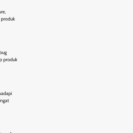
re,
i produk
 bug
ap produk
hadapi
ingat