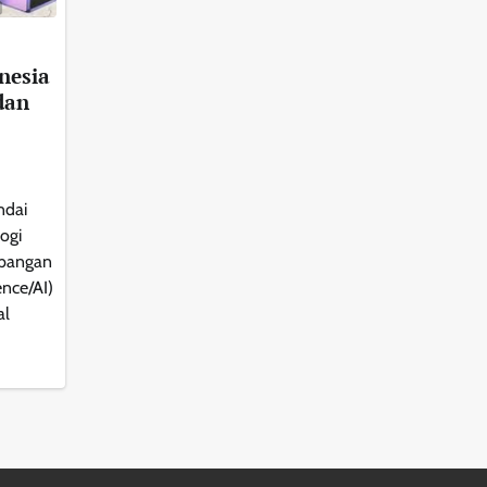
nesia
dan
ndai
ogi
mbangan
ence/AI)
al