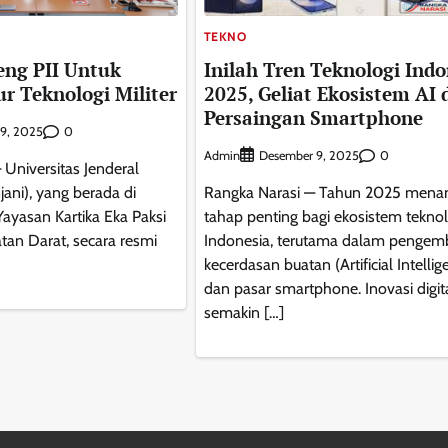
TEKNO
eng PII Untuk
Inilah Tren Teknologi Indo
ur Teknologi Militer
2025, Geliat Ekosistem AI 
Persaingan Smartphone
0
9, 2025
Admin
0
Desember 9, 2025
niversitas Jenderal
ani), yang berada di
Rangka Narasi — Tahun 2025 mena
yasan Kartika Eka Paksi
tahap penting bagi ekosistem teknol
tan Darat, secara resmi
Indonesia, terutama dalam penge
kecerdasan buatan (Artificial Intellig
dan pasar smartphone. Inovasi digit
semakin […]