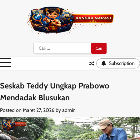
Skip
to
content
Cari
untuk:
Subscription
Seskab Teddy Ungkap Prabowo
Mendadak Blusukan
Posted on
Maret 27, 2026
by
admin