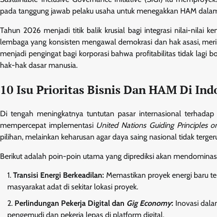
pada tanggung jawab pelaku usaha untuk menegakkan HAM dalam 
Tahun 2026 menjadi titik balik krusial bagi integrasi nilai-nilai 
lembaga yang konsisten mengawal demokrasi dan hak asasi, meril
menjadi pengingat bagi korporasi bahwa profitabilitas tidak lag
hak-hak dasar manusia.
10 Isu Prioritas Bisnis Dan HAM Di Ind
Di tengah meningkatnya tuntutan pasar internasional terhada
mempercepat implementasi
United Nations Guiding Principles 
pilihan, melainkan keharusan agar daya saing nasional tidak terger
Berikut adalah poin-poin utama yang diprediksi akan mendomina
Transisi Energi Berkeadilan:
Memastikan proyek energi baru t
masyarakat adat di sekitar lokasi proyek.
Perlindungan Pekerja Digital dan
Gig Economy
:
Inovasi dala
pengemudi dan pekerja lepas di platform digital.