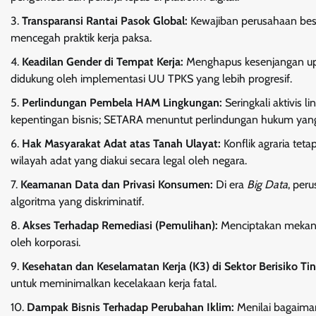
Transparansi Rantai Pasok Global:
Kewajiban perusahaan besa
mencegah praktik kerja paksa.
Keadilan Gender di Tempat Kerja:
Menghapus kesenjangan upa
didukung oleh implementasi UU TPKS yang lebih progresif.
Perlindungan Pembela HAM Lingkungan:
Seringkali aktivis 
kepentingan bisnis; SETARA menuntut perlindungan hukum yang 
Hak Masyarakat Adat atas Tanah Ulayat:
Konflik agraria tet
wilayah adat yang diakui secara legal oleh negara.
Keamanan Data dan Privasi Konsumen:
Di era
Big Data
, per
algoritma yang diskriminatif.
Akses Terhadap Remediasi (Pemulihan):
Menciptakan mekani
oleh korporasi.
Kesehatan dan Keselamatan Kerja (K3) di Sektor Berisiko Tin
untuk meminimalkan kecelakaan kerja fatal.
Dampak Bisnis Terhadap Perubahan Iklim:
Menilai bagaiman