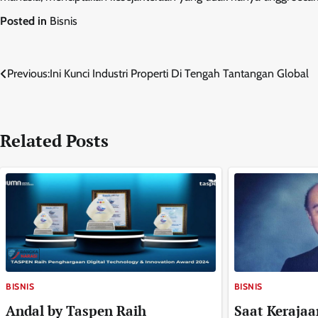
Posted in
Bisnis
Navigasi
Previous:
Ini Kunci Industri Properti Di Tengah Tantangan Global
pos
Related Posts
BISNIS
BISNIS
Andal by Taspen Raih
Saat Kerajaa