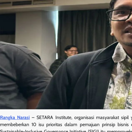
Rangka Narasi
– SETARA Institute, organisasi masyarakat sipil
membeberkan 10 isu prioritas dalam pemajuan prinsip bisni
Sustainable-Inclusive Governance Initiative (SIGI) itu memproyek