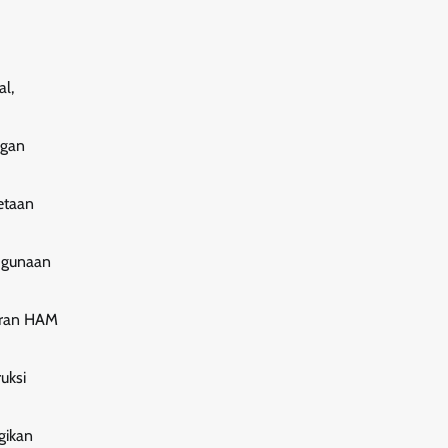
l,
ngan
etaan
ahgunaan
aran HAM
uksi
gikan