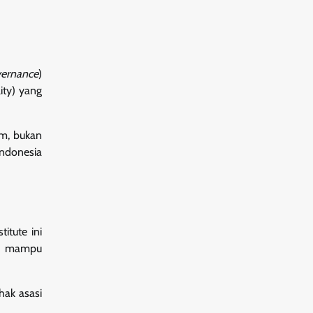
ernance
)
ity) yang
um, bukan
Indonesia
itute ini
ang mampu
hak asasi