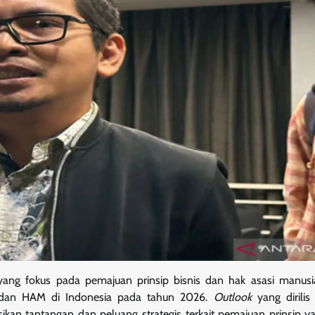
 yang fokus pada pemajuan prinsip bisnis dan hak asasi manus
s dan HAM di Indonesia pada tahun 2026.
Outlook
yang dirilis
sikan tantangan dan peluang strategis terkait pemajuan prinsip y