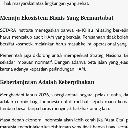
hak masyarakat atas lingkungan yang sehat.
Menuju Ekosistem Bisnis Yang Bermartabat
SETARA Institute menegaskan bahwa ke-10 isu ini saling berkelin
harus mencakup audit HAM yang berkala. Perusahaan tidak boleh 
bersifat kosmetik, melainkan harus masuk ke inti operasional yan
Pemerintah juga didorong untuk memperkuat Strategi Nasional B
sekadar imbauan normatif. Dengan adanya peta jalan yang jelas
karena adanya kepastian perlindungan HAM.
Keberlanjutan Adalah Keberpihakan
Menghadapi tahun 2026, sinergi antara negara, pelaku usaha, dan 
adalah cermin bagi Indonesia untuk melihat sejauh mana kema
tumbuh besar tanpa harus menginjak hak-hak orang lain.
Masa depan ekonomi Indonesia akan lebih cerah jika “Asta Cit
manusia, menciptakan kesejahteraan yang tidak hanya tinggi secara 