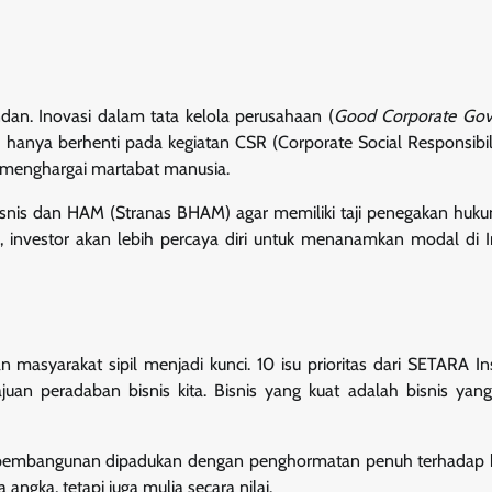
dan. Inovasi dalam tata kelola perusahaan (
Good Corporate Gov
hanya berhenti pada kegiatan CSR (Corporate Social Responsibil
g menghargai martabat manusia.
isnis dan HAM (Stranas BHAM) agar memiliki taji penegakan huk
, investor akan lebih percaya diri untuk menanamkan modal di 
masyarakat sipil menjadi kunci. 10 isu prioritas dari SETARA Inst
juan peradaban bisnis kita. Bisnis yang kuat adalah bisnis y
a” pembangunan dipadukan dengan penghormatan penuh terhadap 
angka, tetapi juga mulia secara nilai.