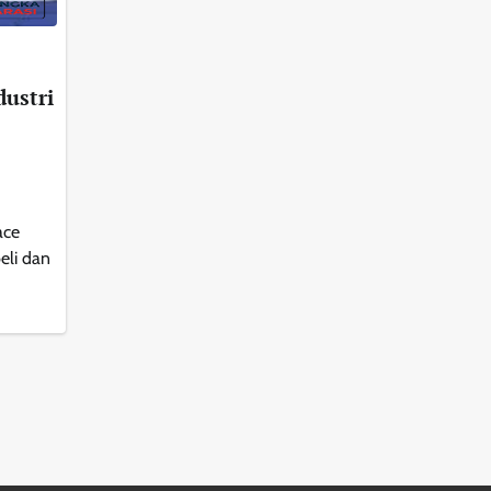
dustri
ace
eli dan