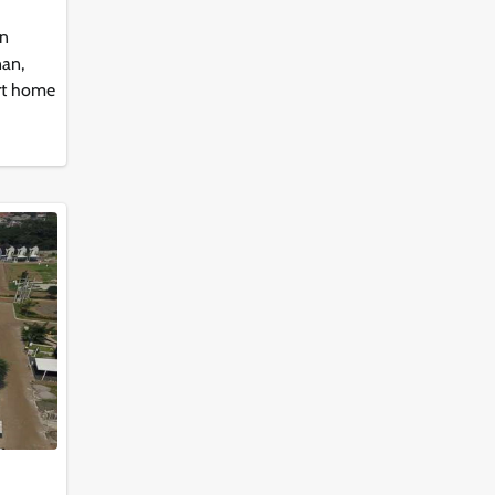
in
an,
art home