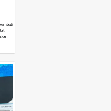
 kembali
tat
dakan