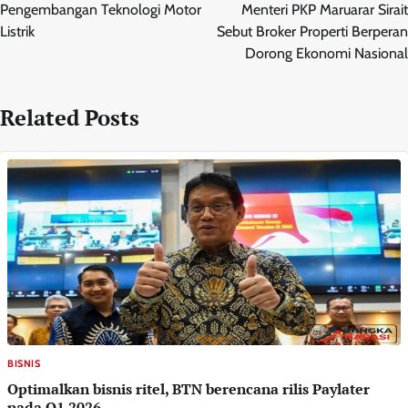
pos
Pengembangan Teknologi Motor
Menteri PKP Maruarar Sirait
Listrik
Sebut Broker Properti Berperan
Dorong Ekonomi Nasional
Related Posts
BISNIS
Optimalkan bisnis ritel, BTN berencana rilis Paylater
pada Q1 2026