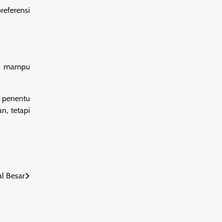
eferensi
ng mampu
i penentu
n, tetapi
al Besar