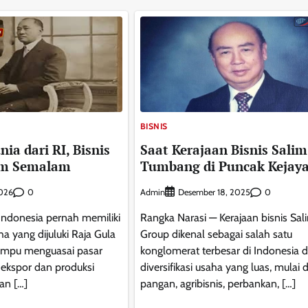
BISNIS
ia dari RI, Bisnis
Saat Kerajaan Bisnis Salim
am Semalam
Tumbang di Puncak Kejay
0
Admin
0
2026
Desember 18, 2025
Indonesia pernah memiliki
Rangka Narasi — Kerajaan bisnis Sal
a yang dijuluki Raja Gula
Group dikenal sebagai salah satu
ampu menguasai pasar
konglomerat terbesar di Indonesia 
 ekspor dan produksi
diversifikasi usaha yang luas, mulai d
an […]
pangan, agribisnis, perbankan, […]