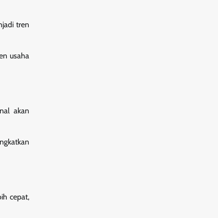
jadi tren
men usaha
nal akan
ingkatkan
ih cepat,