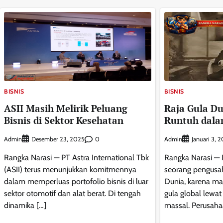
BISNIS
BISNIS
ASII Masih Melirik Peluang
Raja Gula Dun
Bisnis di Sektor Kesehatan
Runtuh dal
Admin
0
Admin
Desember 23, 2025
Januari 3, 
Rangka Narasi — PT Astra International Tbk
Rangka Narasi — 
(ASII) terus menunjukkan komitmennya
seorang pengusah
dalam memperluas portofolio bisnis di luar
Dunia, karena m
sektor otomotif dan alat berat. Di tengah
gula global lewat
dinamika […]
massal. Perusaha