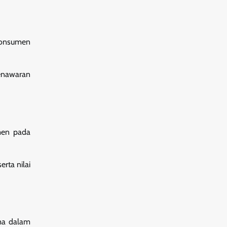
 Konsumen
penawaran
tmen pada
rta nilai
ama dalam