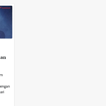
aan
im
dengan
ari