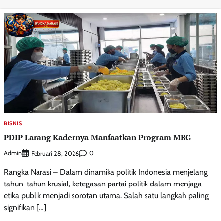
BISNIS
PDIP Larang Kadernya Manfaatkan Program MBG
Admin
0
Februari 28, 2026
Rangka Narasi – Dalam dinamika politik Indonesia menjelang
tahun-tahun krusial, ketegasan partai politik dalam menjaga
etika publik menjadi sorotan utama. Salah satu langkah paling
signifikan […]