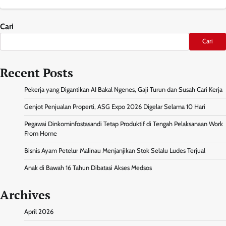
Cari
Cari
Recent Posts
Pekerja yang Digantikan AI Bakal Ngenes, Gaji Turun dan Susah Cari Kerja
Genjot Penjualan Properti, ASG Expo 2026 Digelar Selama 10 Hari
Pegawai Dinkominfostasandi Tetap Produktif di Tengah Pelaksanaan Work
From Home
Bisnis Ayam Petelur Malinau Menjanjikan Stok Selalu Ludes Terjual
Anak di Bawah 16 Tahun Dibatasi Akses Medsos
Archives
April 2026