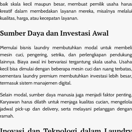
baik skala kecil maupun besar, membuat pemilik usaha harus
kreatif dalam membedakan layanan mereka, misalnya melalui
kualitas, harga, atau kecepatan layanan.
Sumber Daya dan Investasi Awal
Memulai bisnis laundry membutuhkan modal untuk membeli
mesin cuci, pengering, setrika, dan perlengkapan pendukung
lainnya. Biaya awal ini bervariasi tergantung skala usaha. Usaha
kecil bisa dimulai dengan beberapa mesin cuci dan ruang terbatas,
sementara laundry premium membutuhkan investasi lebih besar,
termasuk sistem manajemen digital.
Selain modal, sumber daya manusia juga menjadi faktor penting.
Karyawan harus dilatih untuk menjaga kualitas cucian, mengelola
jadwal pick-up dan delivery, serta melayani pelanggan dengan
ramah.
Inovasi dan Teknologi dalam Laundry