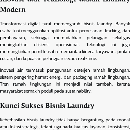
Modern
Transformasi digital turut memengaruhi bisnis laundry. Banyak
usaha kini menggunakan aplikasi untuk pemesanan, tracking, dan
pembayaran, sehingga memudahkan pelanggan sekaligus
meningkatkan efisiensi operasional. Teknologi ini juga
memungkinkan pemilik usaha memantau kinerja karyawan, jumlah
cucian, dan kepuasan pelanggan secara real-time.
Inovasi lain termasuk penggunaan deterjen ramah lingkungan,
sistem pengering hemat energi, dan packaging ramah lingkungan.
Tren ramah lingkungan ini menjadi nilai tambah, karena
masyarakat semakin peduli pada sustainability.
Kunci Sukses Bisnis Laundry
Keberhasilan bisnis laundry tidak hanya bergantung pada modal
atau lokasi strategis, tetapi juga pada kualitas layanan, konsistensi,