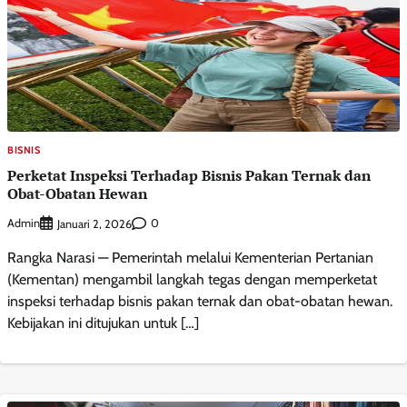
BISNIS
Perketat Inspeksi Terhadap Bisnis Pakan Ternak dan
Obat-Obatan Hewan
Admin
0
Januari 2, 2026
Rangka Narasi — Pemerintah melalui Kementerian Pertanian
(Kementan) mengambil langkah tegas dengan memperketat
inspeksi terhadap bisnis pakan ternak dan obat-obatan hewan.
Kebijakan ini ditujukan untuk […]