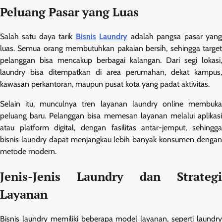
Peluang Pasar yang Luas
Salah satu daya tarik
Bisnis
Laundry
adalah pangsa pasar yan
luas. Semua orang membutuhkan pakaian bersih, sehingga target
pelanggan bisa mencakup berbagai kalangan. Dari segi lokasi,
laundry bisa ditempatkan di area perumahan, dekat kampus,
kawasan perkantoran, maupun pusat kota yang padat aktivitas.
Selain itu, munculnya tren layanan laundry online membuka
peluang baru. Pelanggan bisa memesan layanan melalui aplikasi
atau platform digital, dengan fasilitas antar-jemput, sehingga
bisnis laundry dapat menjangkau lebih banyak konsumen dengan
metode modern.
Jenis-Jenis Laundry dan Strategi
Layanan
Bisnis laundry memiliki beberapa model layanan, seperti laundry