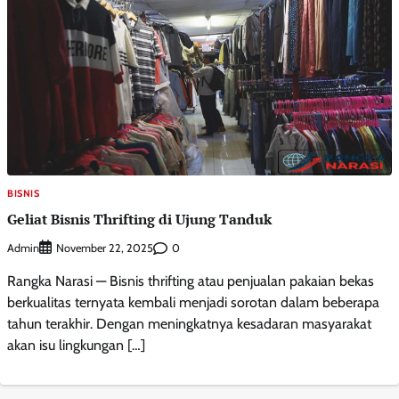
BISNIS
Geliat Bisnis Thrifting di Ujung Tanduk
Admin
0
November 22, 2025
Rangka Narasi — Bisnis thrifting atau penjualan pakaian bekas
berkualitas ternyata kembali menjadi sorotan dalam beberapa
tahun terakhir. Dengan meningkatnya kesadaran masyarakat
akan isu lingkungan […]