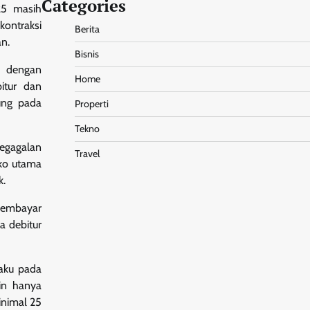
Categories
25 masih
kontraksi
Berita
n.
Bisnis
a dengan
Home
bitur dan
sung pada
Properti
Tekno
kegagalan
Travel
iko utama
k.
 membayar
a debitur
laku pada
in hanya
inimal 25