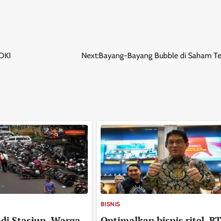
 DKI
Next:
Bayang-Bayang Bubble di Saham Te
BISNIS
 di Stasiun, Warga
Optimalkan bisnis ritel, B