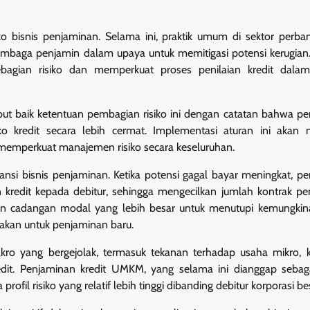
siko bisnis penjaminan. Selama ini, praktik umum di sektor perb
 lembaga penjamin dalam upaya untuk memitigasi potensi kerugia
agian risiko dan memperkuat proses penilaian kredit dalam 
ut baik ketentuan pembagian risiko ini dengan catatan bahwa p
o kredit secara lebih cermat. Implementasi aturan ini akan 
memperkuat manajemen risiko secara keseluruhan.
nsi bisnis penjaminan. Ketika potensi gagal bayar meningkat, p
 kredit kepada debitur, sehingga mengecilkan jumlah kontrak p
pkan cadangan modal yang lebih besar untuk menutupi kemungkin
nakan untuk penjaminan baru.
ro yang bergejolak, termasuk tekanan terhadap usaha mikro, k
dit. Penjaminan kredit UMKM, yang selama ini dianggap sebaga
fil risiko yang relatif lebih tinggi dibanding debitur korporasi be