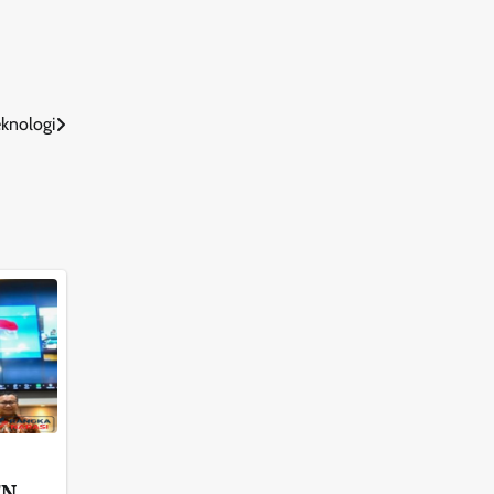
knologi
TN