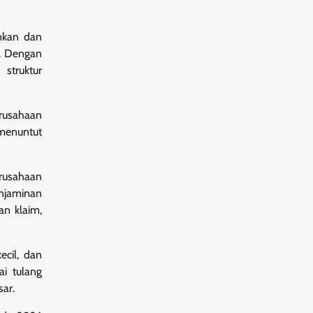
ankan dan
n. Dengan
struktur
erusahaan
menuntut
erusahaan
enjaminan
an klaim,
ecil, dan
i tulang
sar.