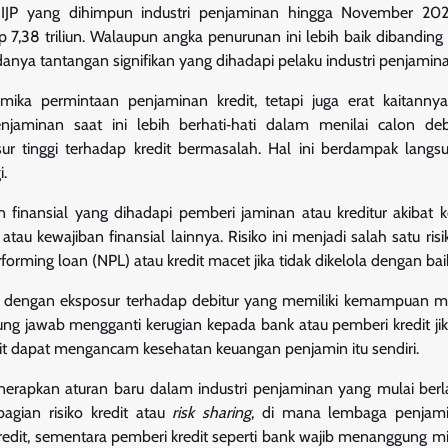
ai IJP yang dihimpun industri penjaminan hingga November 20
,38 triliun. Walaupun angka penurunan ini lebih baik dibanding 
nya tantangan signifikan yang dihadapi pelaku industri penjamina
ika permintaan penjaminan kredit, tetapi juga erat kaitanny
enjaminan saat ini lebih berhati‑hati dalam menilai calon de
ur tinggi terhadap kredit bermasalah. Hal ini berdampak lang
.
n finansial yang dihadapi pemberi jaminan atau kreditur akibat 
 kewajiban finansial lainnya. Risiko ini menjadi salah satu ris
rming loan (NPL) atau kredit macet jika tidak dikelola dengan bai
 erat dengan eksposur terhadap debitur yang memiliki kemampuan
 jawab mengganti kerugian kepada bank atau pemberi kredit jik
it dapat mengancam kesehatan keuangan penjamin itu sendiri.
enerapkan aturan baru dalam industri penjaminan yang mulai ber
gian risiko kredit atau
risk sharing
, di mana lembaga penjam
redit, sementara pemberi kredit seperti bank wajib menanggung m