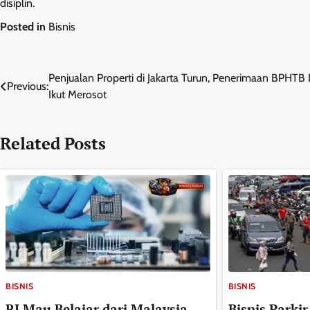
disiplin.
Posted in
Bisnis
Navigasi
Penjualan Properti di Jakarta Turun, Penerimaan BPHTB
Previous:
Ikut Merosot
pos
Related Posts
BISNIS
BISNIS
RI Mau Belajar dari Malaysia
Bisnis Parkir