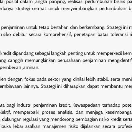
ai positif dalam jangka panjang, realisasi pertumbuhan bisnis 
 perlunya strategi cermat untuk menyeimbangkan pertumbuhan b
n penjaminan untuk tetap bertahan dan berkembang. Strategi ini
siko debitur secara komprehensif, penetapan batas toleransi ri
n kredit dipandang sebagai langkah penting untuk memperkecil ke
o yang canggih memungkinkan perusahaan penjaminan mengidentifi
 pemberian jaminan.
n dengan fokus pada sektor yang dinilai lebih stabil, serta men
embiayaan lainnya. Strategi ini diharapkan dapat membantu me
ata bagi industri penjaminan kredit. Kewaspadaan terhadap pote
elektif, memperbaiki proses analisis, dan menjaga keseimbang
ukungan regulasi yang mendorong pembagian risiko kredit sert
 dibuka lebar asalkan manajemen risiko dijalankan secara profes