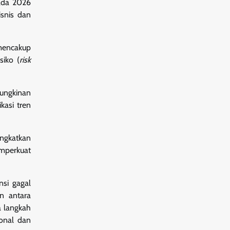
pada 2026
isnis dan
 mencakup
siko (
risk
mungkinan
kasi tren
ingkatkan
mperkuat
nsi gagal
an antara
a langkah
ional dan