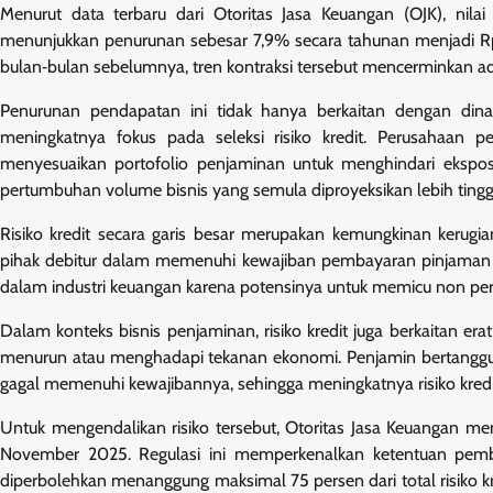
Menurut data terbaru dari Otoritas Jasa Keuangan (OJK), nil
menunjukkan penurunan sebesar 7,9% secara tahunan menjadi Rp 7
bulan‑bulan sebelumnya, tren kontraksi tersebut mencerminkan ada
Penurunan pendapatan ini tidak hanya berkaitan dengan dinam
meningkatnya fokus pada seleksi risiko kredit. Perusahaan p
menyesuaikan portofolio penjaminan untuk menghindari ekspos
pertumbuhan volume bisnis yang semula diproyeksikan lebih tinggi
Risiko kredit secara garis besar merupakan kemungkinan kerugia
pihak debitur dalam memenuhi kewajiban pembayaran pinjaman atau
dalam industri keuangan karena potensinya untuk memicu non perfo
Dalam konteks bisnis penjaminan, risiko kredit juga berkaitan
menurun atau menghadapi tekanan ekonomi. Penjamin bertanggung
gagal memenuhi kewajibannya, sehingga meningkatnya risiko kred
Untuk mengendalikan risiko tersebut, Otoritas Jasa Keuangan m
November 2025. Regulasi ini memperkenalkan ketentuan pemba
diperbolehkan menanggung maksimal 75 persen dari total risiko k